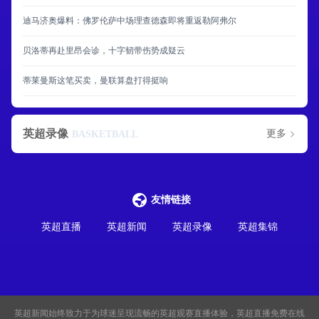
迪马济奥爆料：佛罗伦萨中场理查德森即将重返勒阿弗尔
贝洛蒂再赴里昂会诊，十字韧带伤势成疑云
蒂莱曼斯这笔买卖，曼联算盘打得挺响
英超录像
更多
BASKETBALL
友情链接
英超直播
英超新闻
英超录像
英超集锦
英超新闻
始终致力于为球迷呈现流畅的英超观赛直播体验，英超直播免费在线