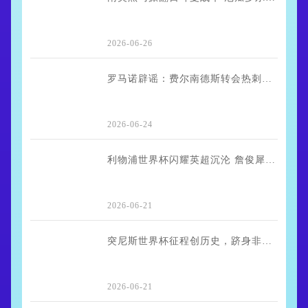
2026-06-26
罗马诺辟谣：费尔南德斯转会热刺系误传 曼联皇马争夺战持续升温
2026-06-24
利物浦世界杯闪耀英超沉沦 詹俊犀利点评戳中球迷痛点
2026-06-21
突尼斯世界杯征程创历史，跻身非洲四强之列
2026-06-21