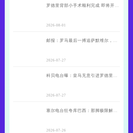
罗德里背部小手术顺利完成 即将开启短暂康复期
2026-08-01
邮报：罗马最后一搏追萨默维尔，要撬走利雅得新月的意中人？
2026-07-27
科贝电台曝：皇马无意引进罗德里等巨星，世界杯前敲定今夏引援
2026-07-27
塞尔电台狂夸库巴西：那脚极限解围堪比绝杀，世界杯最佳新秀实至名归
2026-07-26