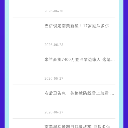
2026-06-30
巴萨锁定南美新星！17岁厄瓜多尔边锋凯塞多加盟细节曝光
2026-06-28
米兰豪掷7400万签巴黎边缘人 这笔买卖划算吗？
2026-06-27
右后卫告急！英格兰防线雪上加霜 里斯·詹姆斯确认无缘小组赛末轮
2026-06-27
南美黑马掀翻日耳曼战车 厄瓜多尔2-1逆转德国携手出线