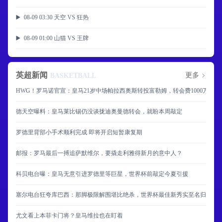
▶️ 08-09 03:30 天空 VS 狂热
▶️ 08-09 01:00 山猫 VS 王牌
英超新闻
更多
BASKETBALL
HWG！罗马诺官宣：皇马21岁中场帕拉西奥斯转投富勒姆，转会费1000万欧元
德天空曝料：皇马莱比锡仍没谈拢迪奥曼德转会，就盼本周敲定
罗德里背部小手术顺利完成 即将开启短暂康复期
邮报：罗马最后一搏追萨默维尔，要撬走利雅得新月的意中人？
科贝电台曝：皇马无意引进罗德里等巨星，世界杯前敲定今夏引援
塞尔电台狂夸库巴西：那脚极限解围堪比绝杀，世界杯最佳新秀实至名归
尤文看上本菲卡门将？皇马维拉也在盯着