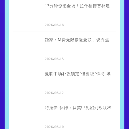
13分钟惊艳全场！拉什福德替补建功打脸巴萨 8000万新援黯然失色
2026-06-18
独家：M费无限接近曼联，谈判焦点锁定转会费金额
2026-06-15
曼联中场补强锁定"怪兽级"悍将 埃德森之后又有新猎物
2026-06-12
特拉伊·休姆：从英甲泥沼到欧联杯舞台的华丽转身
2026-06-10