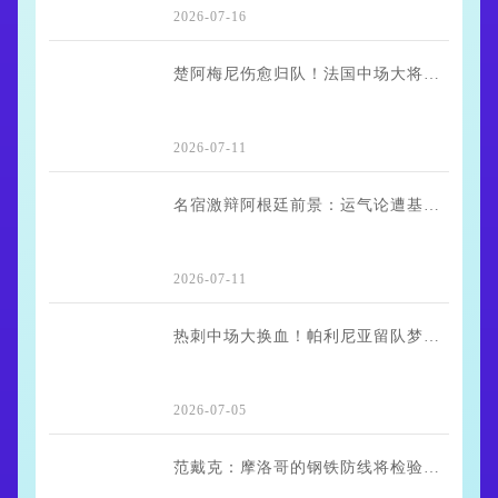
2026-07-16
楚阿梅尼伤愈归队！法国中场大将恢复合练 战摩洛哥能否首发存疑
2026-07-11
名宿激辩阿根廷前景：运气论遭基恩反驳 梅西成最大变数
2026-07-11
热刺中场大换血！帕利尼亚留队梦碎，两大新援截胡背后
2026-07-05
范戴克：摩洛哥的钢铁防线将检验荷兰队成色