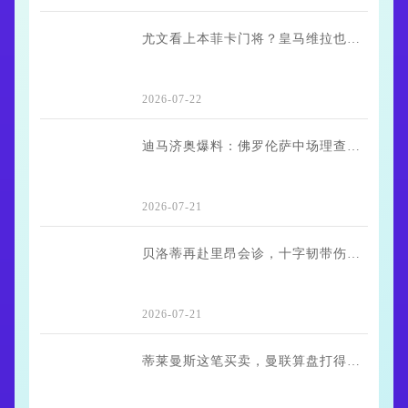
尤文看上本菲卡门将？皇马维拉也在盯着
2026-07-22
迪马济奥爆料：佛罗伦萨中场理查德森即将重返勒阿弗尔
2026-07-21
贝洛蒂再赴里昂会诊，十字韧带伤势成疑云
2026-07-21
蒂莱曼斯这笔买卖，曼联算盘打得挺响