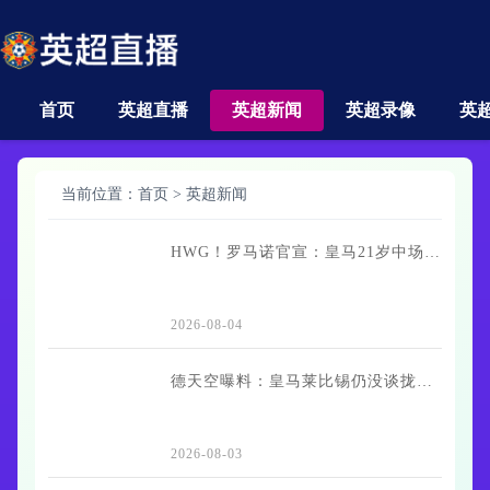
首页
英超直播
英超新闻
英超录像
英
当前位置：
首页
>
英超新闻
HWG！罗马诺官宣：皇马21岁中场帕拉西奥斯转投富勒姆，转会费1000万欧元
2026-08-04
德天空曝料：皇马莱比锡仍没谈拢迪奥曼德转会，就盼本周敲定
2026-08-03