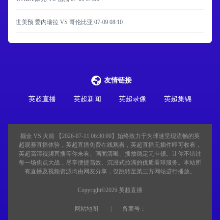
世美预 委内瑞拉 VS 哥伦比亚
07-09 08:10
友情链接
英超直播
英超新闻
英超录像
英超集锦
掘金 VS 火箭 【2026-07-11 06:30:00】
始终致力于为球迷呈现流畅的英
超观赛直播体验，英超直播免费在线观看，英超直播无插件即可收看，
英超高清视频直播等你来看。画面清晰、播放稳定无卡顿。让你不错过
每一场焦点大战，尽享便捷高效、沉浸式拉满的优质看球服务。本站所
有直播及视频资源均由网友分享，仅跳转至第三方网站进行播放。
Copyright©2026 英超直播
网站地图
备案号：