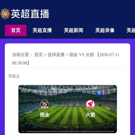
首页
英超直播
英超新闻
英超录像
英
当前位置：
首页
>
篮球直播
>
掘金 VS 火箭 【2026-07-11
06:30:00】
NBA
NBA 2026-07-11 06:30:00
掘金
火箭