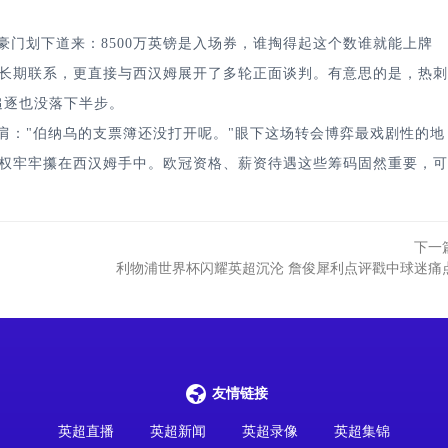
划下道来：8500万英镑是入场券，谁掏得起这个数谁就能上牌
长期联系，更直接与西汉姆展开了多轮正面谈判。有意思的是，热刺
追逐也没落下半步。
："伯纳乌的支票簿还没打开呢。"眼下这场转会博弈最戏剧性的地
权牢牢攥在西汉姆手中。欧冠资格、薪资待遇这些筹码固然重要，可
下一
利物浦世界杯闪耀英超沉沦 詹俊犀利点评戳中球迷痛
友情链接
英超直播
英超新闻
英超录像
英超集锦