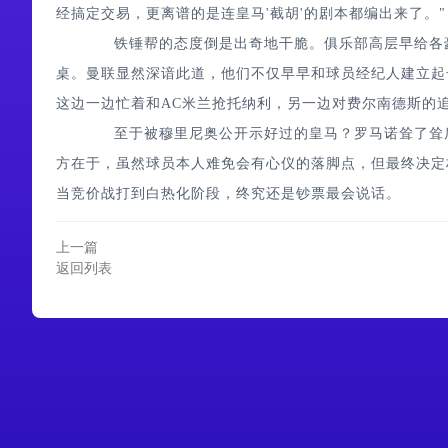
经搞定交易，更离谱的是连皇马'截胡'的剧本都编出来了。"
铁锤帮的态度倒是出奇地干脆。俱乐部高层早给各豪门
桌。曼联显然深谙此道，他们不仅早早和球员经纪人建立起
这边一边忙着和AC米兰抢托纳利，另一边对费尔南德斯的
至于被穆里尼奥公开示好过的皇马？罗马诺耸了耸肩
方在于，虽然球员本人难免会有心仪的落脚点，但最终决定
当竞价战打到白热化阶段，终究还是钞票最会说话。
上一篇
返回列表