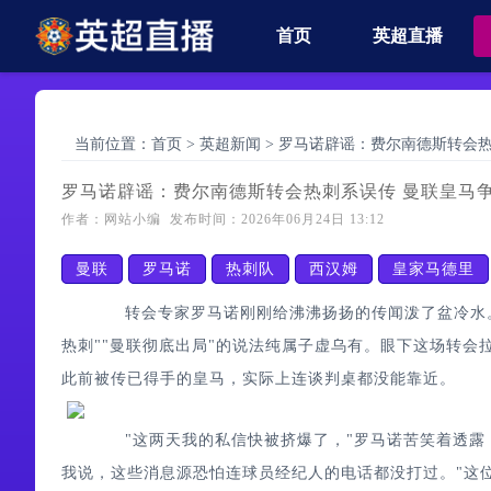
首页
英超直播
当前位置：
首页
>
英超新闻
>
罗马诺辟谣：费尔南德斯转会热
罗马诺辟谣：费尔南德斯转会热刺系误传 曼联皇马
作者：网站小编 发布时间：2026年06月24日 13:12
曼联
罗马诺
热刺队
西汉姆
皇家马德里
转会专家罗马诺刚刚给沸沸扬扬的传闻泼了盆冷水。
热刺""曼联彻底出局"的说法纯属子虚乌有。眼下这场转
此前被传已得手的皇马，实际上连谈判桌都没能靠近。
"这两天我的私信快被挤爆了，"罗马诺苦笑着透露，
我说，这些消息源恐怕连球员经纪人的电话都没打过。"这