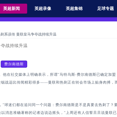
英超新闻
英超录像
英超集锦
足球专题
刺系误传 曼联皇马争夺战持续升温
争夺战持续升温
费尔南德斯
他在社交媒体上明确表示，所谓"马特乌斯-费尔南德斯已确定加盟
会拉锯战远比传闻精彩得多——曼联和热刺正在转会市场上贴身肉搏，
"球迷们都在追问同一个问题：费尔南德斯是不是真要去热刺了？
位以消息准确著称的记者边说边摇头，"上周还有人信誓旦旦说曼联已