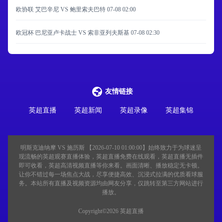
欧协联 艾巴辛尼 VS 鲍里索夫巴特
07-08 02:00
欧冠杯 巴尼亚卢卡战士 VS 索非亚列夫斯基
07-08 02:30
友情链接
英超直播
英超新闻
英超录像
英超集锦
明斯克迪纳摩 VS 施历斯 【2026-07-10 01:00:00】
始终致力于为球迷呈
现流畅的英超观赛直播体验，英超直播免费在线观看，英超直播无插件
即可收看，英超高清视频直播等你来看。画面清晰、播放稳定无卡顿。
让你不错过每一场焦点大战，尽享便捷高效、沉浸式拉满的优质看球服
务。本站所有直播及视频资源均由网友分享，仅跳转至第三方网站进行
播放。
Copyright©2026 英超直播