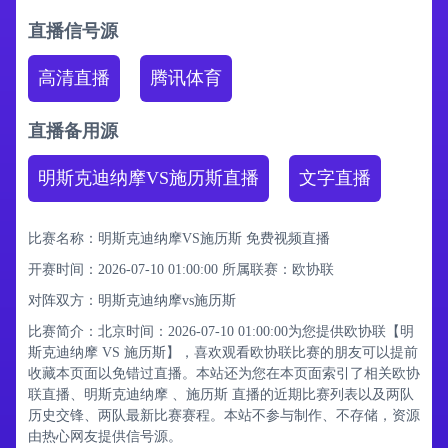
直播信号源
高清直播
腾讯体育
直播备用源
明斯克迪纳摩VS施历斯直播
文字直播
比赛名称：明斯克迪纳摩VS施历斯 免费视频直播
开赛时间：2026-07-10 01:00:00
所属联赛：
欧协联
对阵双方：明斯克迪纳摩vs施历斯
比赛简介：北京时间：2026-07-10 01:00:00为您提供欧协联【明
斯克迪纳摩 VS 施历斯】，喜欢观看欧协联比赛的朋友可以提前
收藏本页面以免错过直播。本站还为您在本页面索引了相关欧协
联直播、明斯克迪纳摩 、施历斯 直播的近期比赛列表以及两队
历史交锋、两队最新比赛赛程。本站不参与制作、不存储，资源
由热心网友提供信号源。