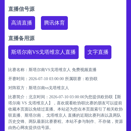
直播信号源
高清直播
腾讯体育
直播备用源
斯塔尔南VS戈塔维京人直播
文字直播
比赛名称：斯塔尔南VS戈塔维京人 免费视频直播
开赛时间：2026-07-10 03:00:00
所属联赛：
欧协联
对阵双方：斯塔尔南vs戈塔维京人
比赛简介：北京时间：2026-07-10 03:00:00为您提供欧协联【斯
塔尔南 VS 戈塔维京人】，喜欢观看欧协联比赛的朋友可以提前
收藏本页面以免错过直播。本站还为您在本页面索引了相关欧协
联直播、斯塔尔南 、戈塔维京人 直播的近期比赛列表以及两队
历史交锋、两队最新比赛赛程。本站不参与制作、不存储，资源
由热心网友提供信号源。